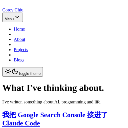
Corey Chiu
Menu
Home
About
Projects
Blogs
Toggle theme
What I've thinking about.
I've written something about AI, programming and life.
我把 Google Search Console 接进了
Claude Code